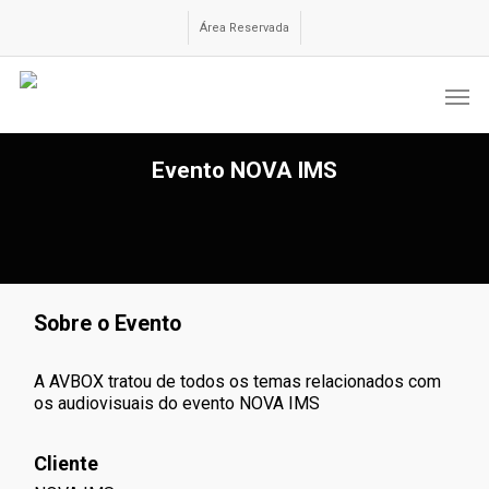
Skip
to
Área Reservada
main
content
Men
Evento NOVA IMS
Sobre o Evento
A AVBOX tratou de todos os temas relacionados com
os audiovisuais do evento NOVA IMS
Cliente