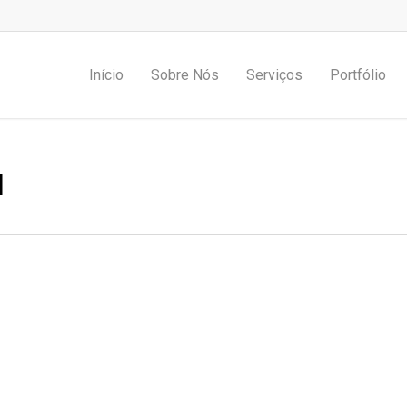
Início
Sobre Nós
Serviços
Portfólio
l
as
eve o seu evento para outro nível
os pretendemos fazer um evento especial, um evento que seja