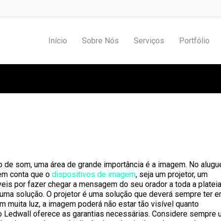
Início
Sobre Nós
Serviços
Portfólio
eowall vs Projetor vs Ledwall
 de som, uma área de grande importância é a imagem. No alugu
 em conta que o
dispositivos de imagem
, seja um projetor, um
eis por fazer chegar a mensagem do seu orador a toda a plateia
 uma solução. O projetor é uma solução que deverá sempre ter 
m muita luz, a imagem poderá não estar tão visível quanto
 o Ledwall oferece as garantias necessárias. Considere sempre