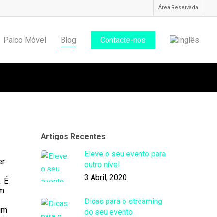
Área Reservada
Palco Móvel
Blog
Contacte-nos
Artigos Recentes
No Comments
Eleve o seu evento para
er
outro nível
3 Abril, 2020
. É
em
Dicas para o streaming
 um
do seu evento