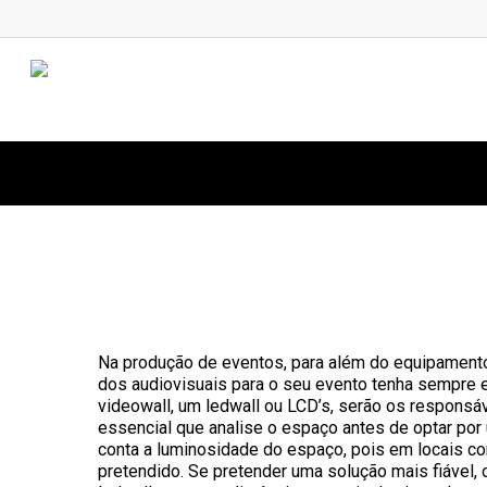
Skip
to
main
content
Produção de Eventos: Vid
By
AVBOX
11 Março, 2020
Dicas
Na produção de eventos, para além do equipamento
dos audiovisuais para o seu evento tenha sempre
videowall, um ledwall ou LCD’s, serão os responsáv
essencial que analise o espaço antes de optar por
conta a luminosidade do espaço, pois em locais co
pretendido. Se pretender uma solução mais fiável,