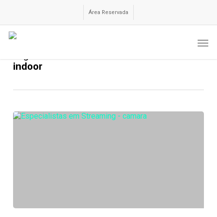
Skip
to
Área Reservada
main
content
Men
Tag
indoor