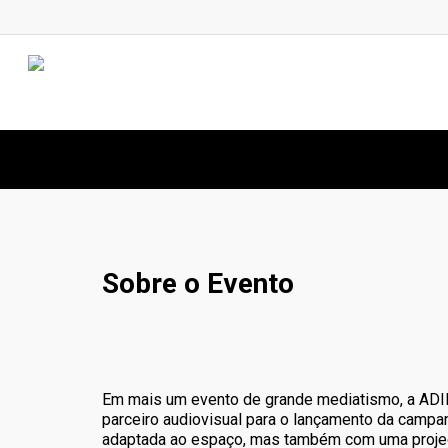
Skip
to
main
content
Sobre o Evento
La
Em mais um evento de grande mediatismo, a AD
parceiro audiovisual para o lançamento da camp
adaptada ao espaço, mas também com uma projeç