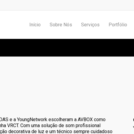
Início
Sobre Nós
Serviços
Portfólio
nçamento campanha VRCT Adi
IDAS e a YoungNetwork escolheram a AVBOX como
anha VRCT. Com uma solução de som profissional
ão decorativa de luz e um técnico sempre cuidadoso