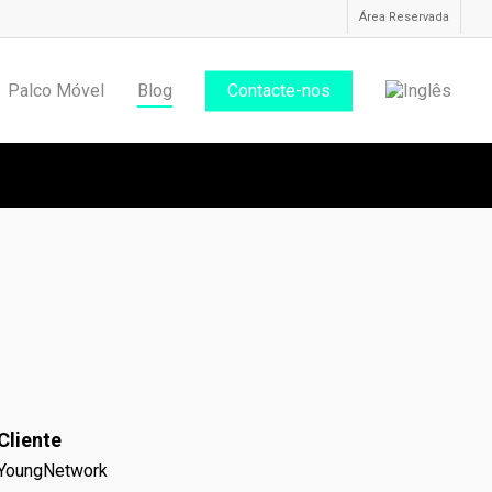
Área Reservada
Palco Móvel
Blog
Contacte-nos
das
Cliente
YoungNetwork